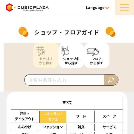
Language
ショップ・フロアガイド
カテゴリ
ショップ名
フロア
から探す
から探す
から探す
すべて
弁当・
レストラン・
フード
スイーツ
テイクアウト
カフェ
おみやげ
ファッション
雑貨
サービス