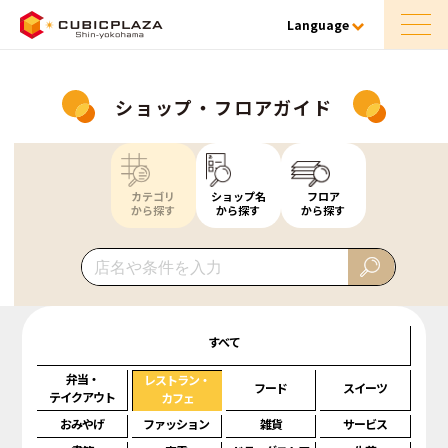
Language
ショップ・フロアガイド
カテゴリ
ショップ名
フロア
から探す
から探す
から探す
すべて
弁当・
レストラン・
フード
スイーツ
テイクアウト
カフェ
おみやげ
ファッション
雑貨
サービス