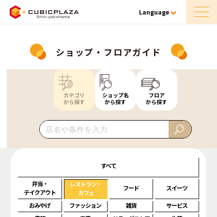
Language
ショップ・フロアガイド
カテゴリ
ショップ名
フロア
から探す
から探す
から探す
すべて
弁当・
レストラン・
フード
スイーツ
テイクアウト
カフェ
おみやげ
ファッション
雑貨
サービス