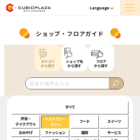
Language
ショップ・フロアガイド
カテゴリ
ショップ名
フロア
から探す
から探す
から探す
すべて
弁当・
レストラン・
フード
スイーツ
テイクアウト
カフェ
おみやげ
ファッション
雑貨
サービス