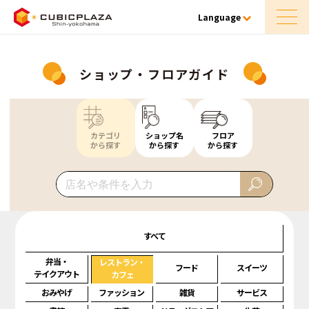
Language
ショップ・フロアガイド
カテゴリ
ショップ名
フロア
から探す
から探す
から探す
すべて
弁当・
レストラン・
フード
スイーツ
テイクアウト
カフェ
おみやげ
ファッション
雑貨
サービス