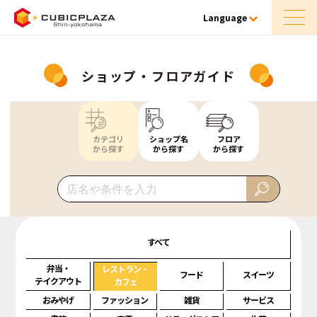
Language
ショップ・フロアガイド
カテゴリ
ショップ名
フロア
から探す
から探す
から探す
すべて
弁当・
レストラン・
フード
スイーツ
テイクアウト
カフェ
おみやげ
ファッション
雑貨
サービス