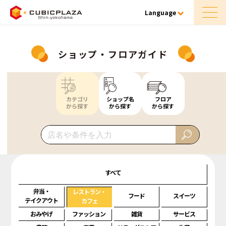
Language
ショップ・フロアガイド
カテゴリ
ショップ名
フロア
から探す
から探す
から探す
すべて
弁当・
レストラン・
フード
スイーツ
テイクアウト
カフェ
おみやげ
ファッション
雑貨
サービス