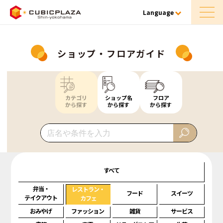
Language
ショップ・フロアガイド
カテゴリ
ショップ名
フロア
から探す
から探す
から探す
すべて
弁当・
レストラン・
フード
スイーツ
テイクアウト
カフェ
おみやげ
ファッション
雑貨
サービス