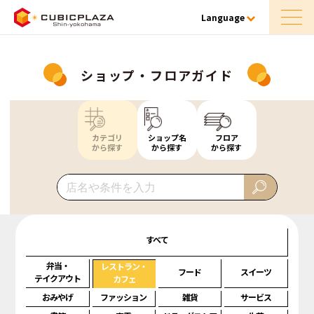
Language
ショップ・フロアガイド
カテゴリ
ショップ名
フロア
から探す
から探す
から探す
すべて
弁当・
レストラン・
フード
スイーツ
テイクアウト
カフェ
おみやげ
ファッション
雑貨
サービス