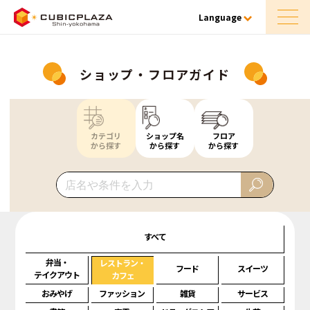
Language
ショップ・フロアガイド
カテゴリ
ショップ名
フロア
から探す
から探す
から探す
すべて
弁当・
レストラン・
フード
スイーツ
テイクアウト
カフェ
おみやげ
ファッション
雑貨
サービス