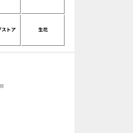
グストア
生花
類