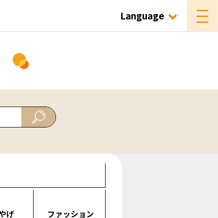
Language
ド
やげ
ファッション