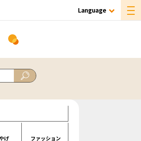
Language
ド
やげ
ファッション