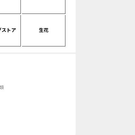
グストア
生花
類