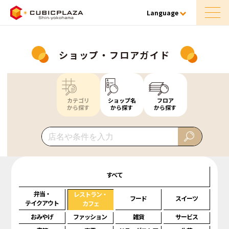
Language
ショップ・フロアガイド
カテゴリ
ショップ名
フロア
から探す
から探す
から探す
すべて
弁当・
レストラン・
フード
スイーツ
テイクアウト
カフェ
おみやげ
ファッション
雑貨
サービス