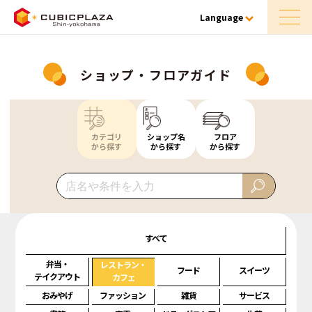
Language
ショップ・フロアガイド
カテゴリ
ショップ名
フロア
から探す
から探す
から探す
すべて
弁当・
レストラン・
フード
スイーツ
テイクアウト
カフェ
おみやげ
ファッション
雑貨
サービス