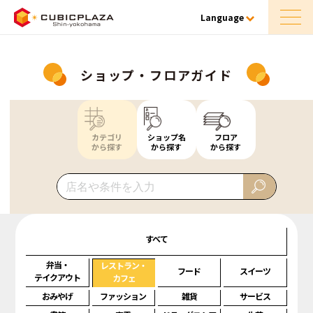
Language
ショップ・フロアガイド
カテゴリ
ショップ名
フロア
から探す
から探す
から探す
すべて
弁当・
レストラン・
フード
スイーツ
テイクアウト
カフェ
おみやげ
ファッション
雑貨
サービス