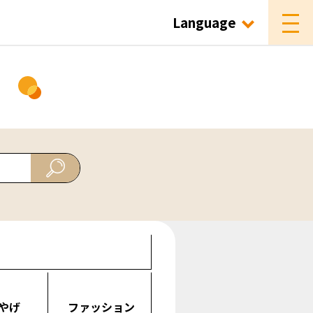
Language
ド
やげ
ファッション