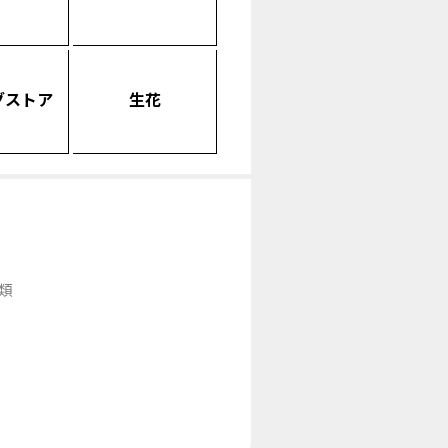
グストア
生花
類