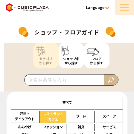
Language
ショップ・フロアガイド
カテゴリ
ショップ名
フロア
から探す
から探す
から探す
すべて
弁当・
レストラン・
フード
スイーツ
テイクアウト
カフェ
おみやげ
ファッション
雑貨
サービス