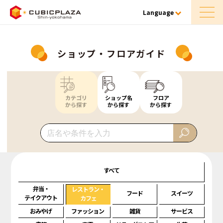
Language
ショップ・フロアガイド
カテゴリ
ショップ名
フロア
から探す
から探す
から探す
すべて
弁当・
レストラン・
フード
スイーツ
テイクアウト
カフェ
おみやげ
ファッション
雑貨
サービス