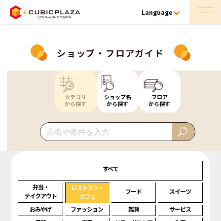
Language
ショップ・フロアガイド
カテゴリ
ショップ名
フロア
から探す
から探す
から探す
すべて
弁当・
レストラン・
フード
スイーツ
テイクアウト
カフェ
おみやげ
ファッション
雑貨
サービス