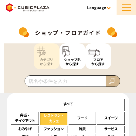
Language
ショップ・フロアガイド
カテゴリ
ショップ名
フロア
から探す
から探す
から探す
すべて
弁当・
レストラン・
フード
スイーツ
テイクアウト
カフェ
おみやげ
ファッション
雑貨
サービス