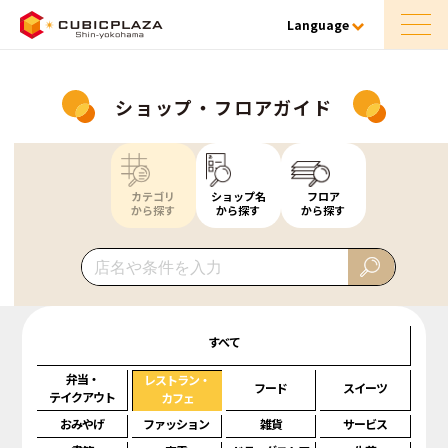
Language
ショップ・フロアガイド
カテゴリ
ショップ名
フロア
から探す
から探す
から探す
すべて
弁当・
レストラン・
フード
スイーツ
テイクアウト
カフェ
おみやげ
ファッション
雑貨
サービス