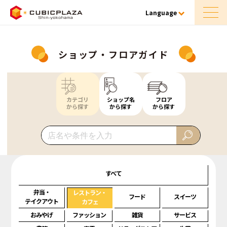
Language
ショップ・フロアガイド
カテゴリ
ショップ名
フロア
から探す
から探す
から探す
すべて
弁当・
レストラン・
フード
スイーツ
テイクアウト
カフェ
おみやげ
ファッション
雑貨
サービス