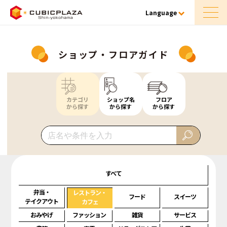
Language
ショップ・フロアガイド
カテゴリ
ショップ名
フロア
から探す
から探す
から探す
すべて
弁当・
レストラン・
フード
スイーツ
テイクアウト
カフェ
おみやげ
ファッション
雑貨
サービス