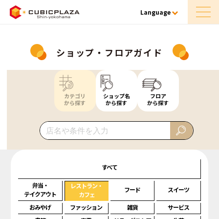
Language
ショップ・フロアガイド
カテゴリ
ショップ名
フロア
から探す
から探す
から探す
すべて
弁当・
レストラン・
フード
スイーツ
テイクアウト
カフェ
おみやげ
ファッション
雑貨
サービス