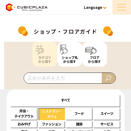
Language
ショップ・フロアガイド
カテゴリ
ショップ名
フロア
から探す
から探す
から探す
すべて
弁当・
レストラン・
フード
スイーツ
テイクアウト
カフェ
おみやげ
ファッション
雑貨
サービス