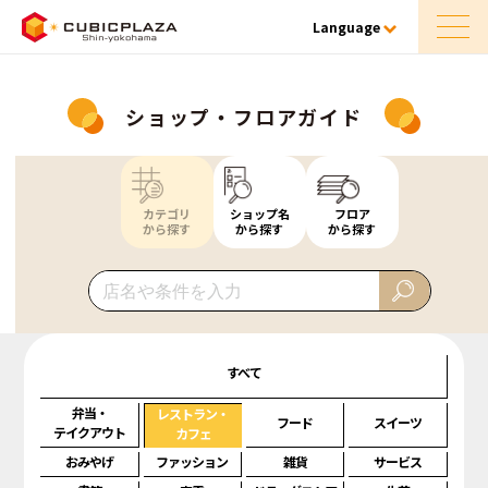
Language
ショップ・フロアガイド
カテゴリ
ショップ名
フロア
から探す
から探す
から探す
すべて
弁当・
レストラン・
フード
スイーツ
テイクアウト
カフェ
おみやげ
ファッション
雑貨
サービス