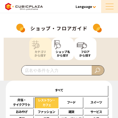
Language
ショップ・フロアガイド
カテゴリ
ショップ名
フロア
から探す
から探す
から探す
すべて
弁当・
レストラン・
フード
スイーツ
テイクアウト
カフェ
おみやげ
ファッション
雑貨
サービス