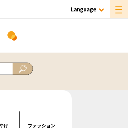
Language
ド
やげ
ファッション