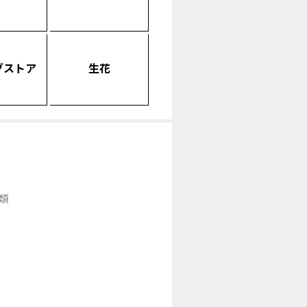
グストア
生花
類