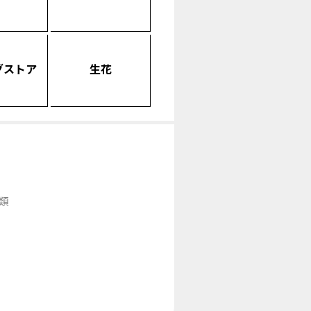
グストア
生花
類