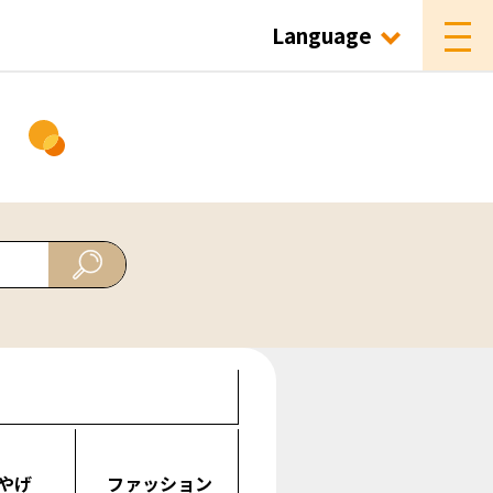
Language
ド
やげ
ファッション