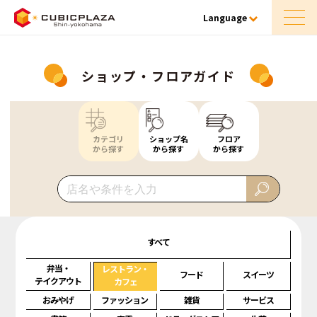
Language
ショップ・フロアガイド
カテゴリ
ショップ名
フロア
から探す
から探す
から探す
すべて
弁当・
レストラン・
フード
スイーツ
テイクアウト
カフェ
おみやげ
ファッション
雑貨
サービス