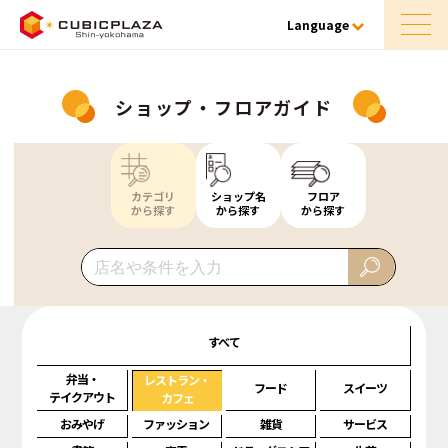
Language
ショップ・フロアガイド
カテゴリ
ショップ名
フロア
から探す
から探す
から探す
すべて
弁当・
レストラン・
フード
スイーツ
テイクアウト
カフェ
おみやげ
ファッション
雑貨
サービス