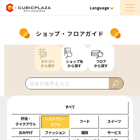
Language
ショップ・フロアガイド
カテゴリ
ショップ名
フロア
から探す
から探す
から探す
すべて
弁当・
レストラン・
フード
スイーツ
テイクアウト
カフェ
おみやげ
ファッション
雑貨
サービス