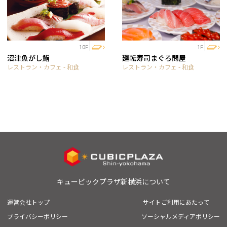
10F
1F
沼津魚がし鮨
廻転寿司まぐろ問屋
レストラン・カフェ - 和食
レストラン・カフェ - 和食
キュービックプラザ新横浜について
運営会社トップ
サイトご利用にあたって
プライバシーポリシー
ソーシャルメディアポリシー