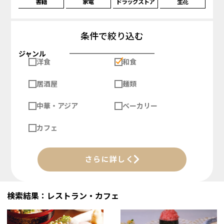
書籍
家電
ドラッグストア
生花
条件で絞り込む
ジャンル
洋食
和食
居酒屋
麺類
中華・アジア
ベーカリー
カフェ
さらに詳しく
検索結果：レストラン・カフェ