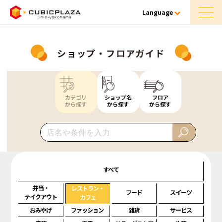
Language
ショップ・フロアガイド
カテゴリ
ショップ名
フロア
から探す
から探す
から探す
すべて
弁当・
レストラン・
フード
スイーツ
テイクアウト
カフェ
おみやげ
ファッション
雑貨
サービス