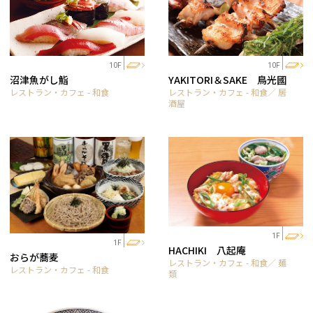
10F
10F
沼津魚がし鮨
YAKITORI＆SAKE 鳥光國
レストラン・カフェ - 和食
レストラン・カフェ - 和食／ 居
酒屋
1F
1F
HACHIKI 八起庵
おらが蕎麦
レストラン・カフェ - 和食／ 麺
レストラン・カフェ - 和食
類