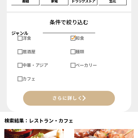
書籍
家電
ドラッグストア
生花
条件で絞り込む
ジャンル
洋食
和食
居酒屋
麺類
中華・アジア
ベーカリー
カフェ
さらに詳しく
検索結果：レストラン・カフェ