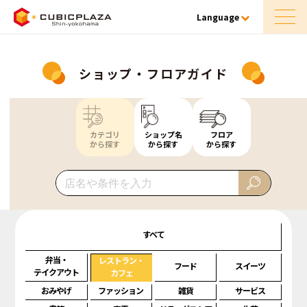
Language
ショップ・フロアガイド
カテゴリ
ショップ名
フロア
から探す
から探す
から探す
すべて
弁当・
レストラン・
フード
スイーツ
テイクアウト
カフェ
おみやげ
ファッション
雑貨
サービス