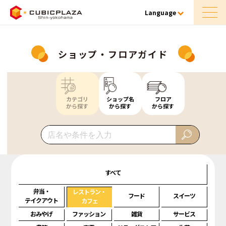
Language
ショップ・フロアガイド
カテゴリ
ショップ名
フロア
から探す
から探す
から探す
すべて
弁当・
レストラン・
フード
スイーツ
テイクアウト
カフェ
おみやげ
ファッション
雑貨
サービス