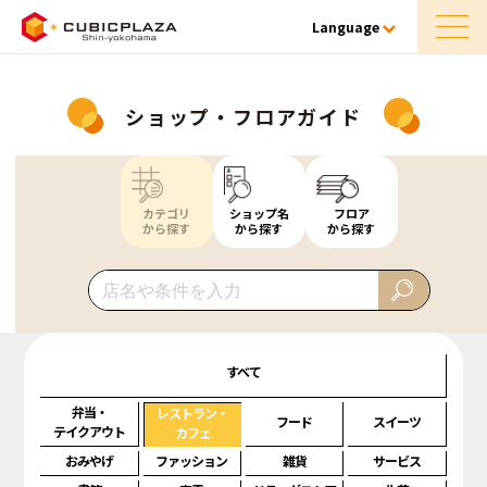
Language
ショップ・フロアガイド
カテゴリ
ショップ名
フロア
から探す
から探す
から探す
すべて
弁当・
レストラン・
フード
スイーツ
テイクアウト
カフェ
おみやげ
ファッション
雑貨
サービス