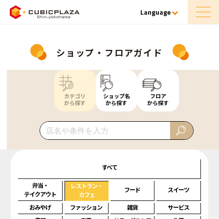
Language
ショップ・フロアガイド
カテゴリ
ショップ名
フロア
から探す
から探す
から探す
すべて
弁当・
レストラン・
フード
スイーツ
テイクアウト
カフェ
おみやげ
ファッション
雑貨
サービス