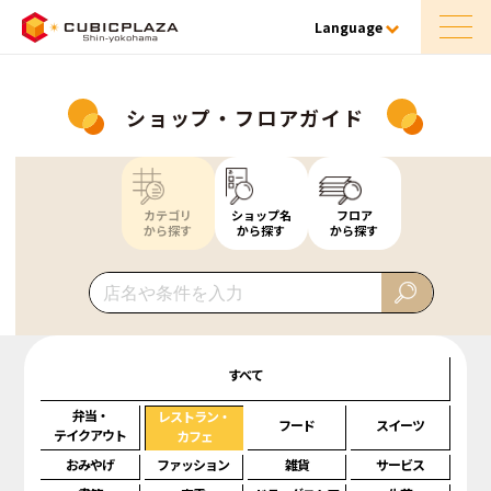
Language
ショップ・フロアガイド
カテゴリ
ショップ名
フロア
から探す
から探す
から探す
すべて
弁当・
レストラン・
フード
スイーツ
テイクアウト
カフェ
おみやげ
ファッション
雑貨
サービス