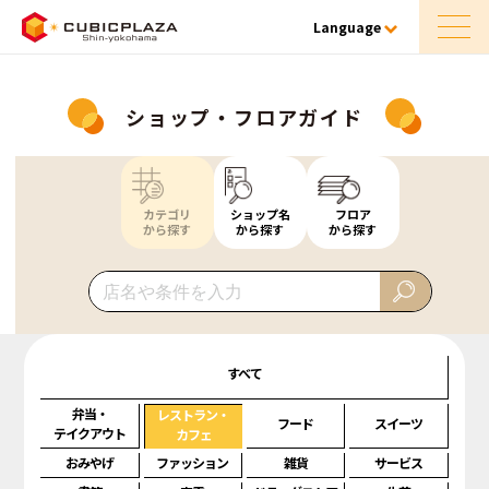
Language
ショップ・フロアガイド
カテゴリ
ショップ名
フロア
から探す
から探す
から探す
すべて
弁当・
レストラン・
フード
スイーツ
テイクアウト
カフェ
おみやげ
ファッション
雑貨
サービス