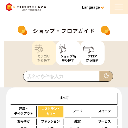
Language
ショップ・フロアガイド
カテゴリ
ショップ名
フロア
から探す
から探す
から探す
すべて
弁当・
レストラン・
フード
スイーツ
テイクアウト
カフェ
おみやげ
ファッション
雑貨
サービス