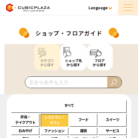
Language
ショップ・フロアガイド
カテゴリ
ショップ名
フロア
から探す
から探す
から探す
すべて
弁当・
レストラン・
フード
スイーツ
テイクアウト
カフェ
おみやげ
ファッション
雑貨
サービス