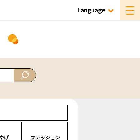
Language
ド
やげ
ファッション