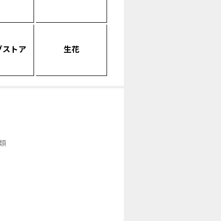
グストア
生花
類