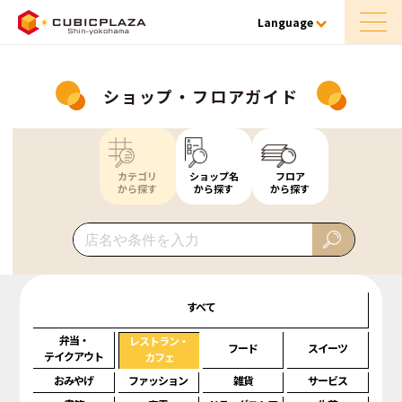
Language
ショップ・フロアガイド
カテゴリ
ショップ名
フロア
から探す
から探す
から探す
すべて
弁当・
レストラン・
フード
スイーツ
テイクアウト
カフェ
おみやげ
ファッション
雑貨
サービス