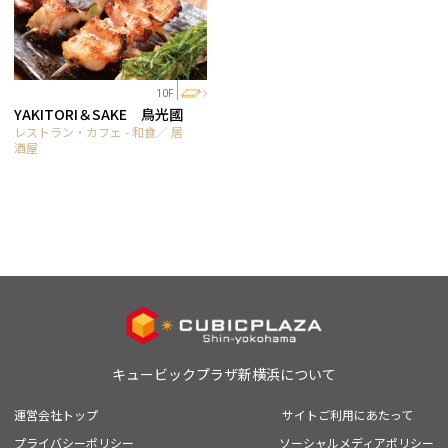
10F
YAKITORI＆SAKE 鳥光國
レストラン・カフェ - 和食／ 居
酒屋
キュービックプラザ新横浜について
運営会社トップ
サイトご利用にあたって
プライバシーポリシー
ソーシャルメディアポリシー