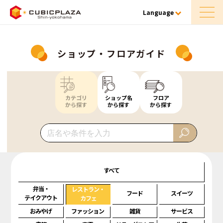
Language
ショップ・フロアガイド
カテゴリ
ショップ名
フロア
から探す
から探す
から探す
すべて
弁当・
レストラン・
フード
スイーツ
テイクアウト
カフェ
おみやげ
ファッション
雑貨
サービス