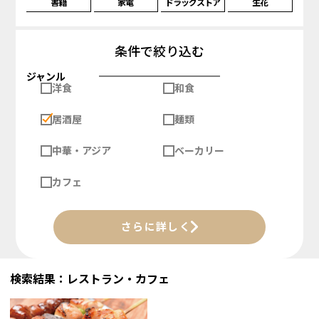
書籍
家電
ドラッグストア
生花
条件で絞り込む
ジャンル
洋食
和食
居酒屋
麺類
中華・アジア
ベーカリー
カフェ
さらに詳しく
検索結果：レストラン・カフェ