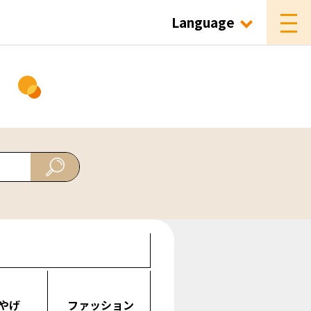
Language
ド
やげ
ファッション