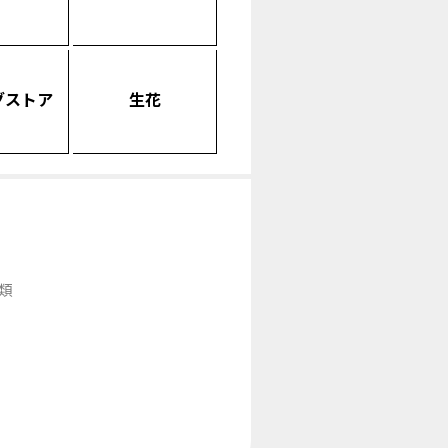
グストア
生花
類