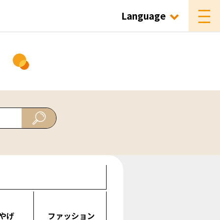
Language
ド
やげ
ファッション