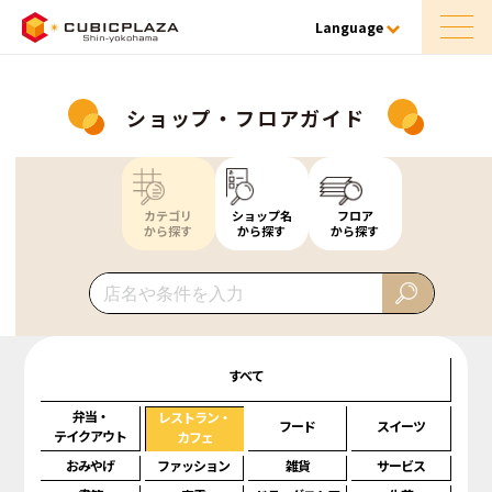
Language
ショップ・フロアガイド
カテゴリ
ショップ名
フロア
から探す
から探す
から探す
すべて
弁当・
レストラン・
フード
スイーツ
テイクアウト
カフェ
おみやげ
ファッション
雑貨
サービス