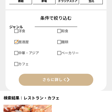
書籍
家電
ドラッグストア
生花
条件で絞り込む
ジャンル
洋食
和食
居酒屋
麺類
中華・アジア
ベーカリー
カフェ
さらに詳しく
検索結果：レストラン・カフェ