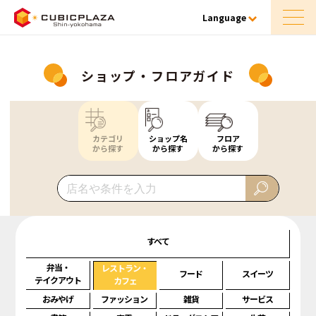
Language
ショップ・フロアガイド
カテゴリ
ショップ名
フロア
から探す
から探す
から探す
すべて
弁当・
レストラン・
フード
スイーツ
テイクアウト
カフェ
おみやげ
ファッション
雑貨
サービス