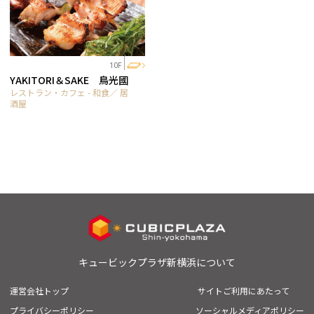
10F
YAKITORI＆SAKE 鳥光國
レストラン・カフェ - 和食／ 居
酒屋
キュービックプラザ新横浜について
運営会社トップ
サイトご利用にあたって
プライバシーポリシー
ソーシャルメディアポリシー