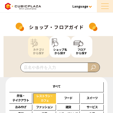
Language
ショップ・フロアガイド
カテゴリ
ショップ名
フロア
から探す
から探す
から探す
すべて
弁当・
レストラン・
フード
スイーツ
テイクアウト
カフェ
おみやげ
ファッション
雑貨
サービス