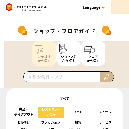
Language
ショップ・フロアガイド
カテゴリ
ショップ名
フロア
から探す
から探す
から探す
すべて
弁当・
レストラン・
フード
スイーツ
テイクアウト
カフェ
おみやげ
ファッション
雑貨
サービス